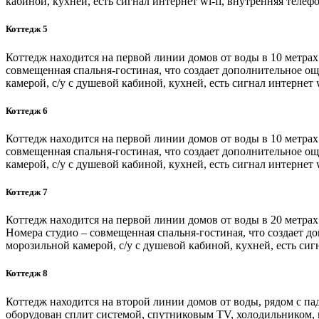
кабиной, кухней, есть сигнал интернет wi-fi, внутренняя теле
Коттедж 5
Коттедж находится на первой линии домов от воды в 10 метрах 
совмещенная спальня-гостиная, что создает дополнительное 
камерой, c/у c душевой кабиной, кухней, есть сигнал интернет
Коттедж 6
Коттедж находится на первой линии домов от воды в 10 метрах 
совмещенная спальня-гостиная, что создает дополнительное 
камерой, c/у c душевой кабиной, кухней, есть сигнал интернет
Коттедж 7
Коттедж находится на первой линии домов от воды в 20 метрах 
Номера студио – совмещенная спальня-гостиная, что создает 
морозильной камерой, c/у c душевой кабиной, кухней, есть сиг
Коттедж 8
Коттедж находится на второй линии домов от воды, рядом с па
оборудован сплит системой, спутниковым TV, холодильником, мо