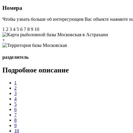
Номера
Чтобы узнать больше об интересующем Вас объекте нажмите на
1
2
3
4
5
6
7
8
9
10
+
разделитель
Подробное описание
1
2
3
4
5
6
7
8
9
10