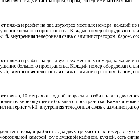
фонная связь с администратором, баром, соседними коттеджами.
от пляжа и разбит на два двух-трех местных номера, каждый из 
ощущение большого пространства. Каждый номер оборудован спл
 wi-fi, внутренняя телефонная связь с администратором, баром, с
от пляжа и разбит на два двух-трех местных номера, каждый из 
ощущение большого пространства. Каждый номер оборудован спл
 wi-fi, внутренняя телефонная связь с администратором, баром, с
от пляжа, 10 метрах от водной террасы и разбит на два двух-тр
дополнительное ощущение большого пространства. Каждый номер
нал интернет wi-fi, внутренняя телефонная связь с администрато
ддел-теннисом, и разбит на два двух-трехместных номера с кухн
розильной камерой, c/у c душевой кабиной, кухней, есть сигнал