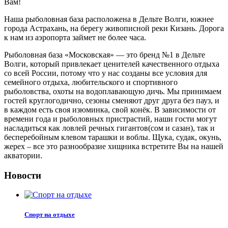
Вам!
Наша рыболовная база расположена в Дельте Волги, южнее
города Астрахань, на берегу живописной реки Кизань. Дорога
к нам из аэропорта займет не более часа.
Рыболовная база «Московская» — это бренд №1 в Дельте
Волги, который привлекает ценителей качественного отдыха
со всей России, потому что у нас созданы все условия для
семейного отдыха, любительского и спортивного
рыболовства, охоты на водоплавающую дичь. Мы принимаем
гостей круглогодично, сезоны сменяют друг друга без пауз, и
в каждом есть своя изюминка, свой конёк. В зависимости от
времени года и рыболовных пристрастий, наши гости могут
насладиться как ловлей речных гигантов(сом и сазан), так и
бесперебойным клевом тарашки и воблы. Щука, судак, окунь,
жерех – все это разнообразие хищника встретите Вы на нашей
акватории.
Новости
Спорт на отдыхе